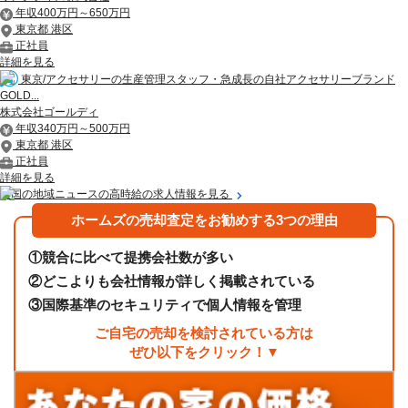
年収400万円～650万円
東京都 港区
正社員
詳細を見る
東京/アクセサリーの生産管理スタッフ・急成長の自社アクセサリーブランド
GOLD...
株式会社ゴールディ
年収340万円～500万円
東京都 港区
正社員
詳細を見る
全国の地域ニュースの高時給の求人情報を見る
ホームズの売却査定をお勧めする3つの理由
①
競合に比べて提携会社数が多い
②
どこよりも会社情報が詳しく掲載されている
③
国際基準のセキュリティで個人情報を管理
ご自宅の売却を検討されている方は
ぜひ以下をクリック！▼