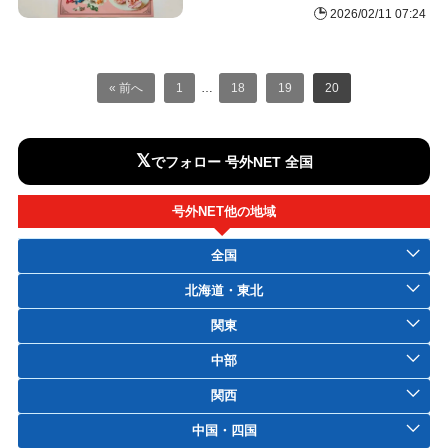
2026/02/11 07:24
« 前へ
1
…
18
19
20
𝕏
でフォロー 号外NET 全国
号外NET他の地域
全国
北海道・東北
関東
中部
関西
中国・四国