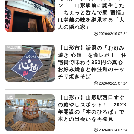
ン！ 山形駅前に誕生した
「ちぇっと呑んで家 宿福」
は老舗の味を継承する「大
人の隠れ家」
2026/02/16 07:24
【山形市】話題の「お好み
開店/閉店
焼き 心進」を食レポ！ 住
宅街で味わう350円の真心
お好み焼きと特注麺のモッ
チリ焼きそば
2026/02/15 07:24
【山形市】山形駅西口すぐ
話題
の癒やしスポット！ 2023
年開設の「本のひろば」で
本との出会いを再発見
2026/02/14 07:24