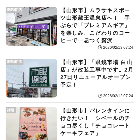
【山形市】ムラサキスポー
開店/閉店
ツ山形蔵王温泉店へ！ 手
ぶらで「プレミアムギア」
を楽しみ、こだわりのコー
ヒーで一息つく贅沢
2026/02/13 07:24
【山形市】「眼鏡市場 白山
開店/閉店
店」が改装工事中です。2月
27日リニューアルオープン
予定！
2026/02/12 07:24
【山形市】バレンタインに
話題
行きたい！ シベールのチ
ョコ尽くし「チョコレート
ケーキフェア」