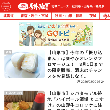
地域ニュース：秋田県・山形県・福島県
北海道
青森・岩手・宮城
秋田・山形・福島
茨城
栃木
【山形市】今年の「振り込
話題
まん」は爽やかオレンジフ
ロマージュ！ 3月1日まで
の限定販売、週末のチャン
スをお見逃しなく。
2026/02/20 07:24
【山形市】シバタモデル跡
お店みちゃお
地「ハイボール酒場 たこす
け」の山形牛コロッケに注