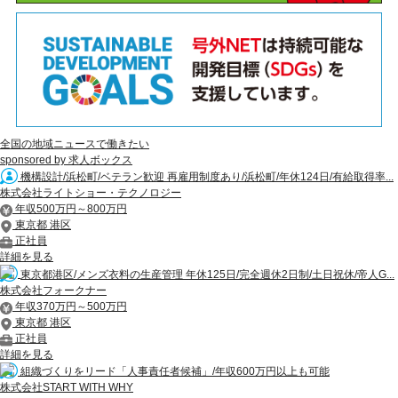
全国の地域ニュースで働きたい
sponsored by 求人ボックス
機構設計/浜松町/ベテラン歓迎 再雇用制度あり/浜松町/年休124日/有給取得率...
株式会社ライトショー・テクノロジー
年収500万円～800万円
東京都 港区
正社員
詳細を見る
東京都港区/メンズ衣料の生産管理 年休125日/完全週休2日制/土日祝休/帝人G...
株式会社フォークナー
年収370万円～500万円
東京都 港区
正社員
詳細を見る
組織づくりをリード「人事責任者候補」/年収600万円以上も可能
株式会社START WITH WHY