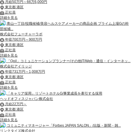
月給50万円～66万6,000円
東京都 港区
正社員
詳細を見る
青山一丁目/役職候補/美容ヘルスケアメーカーの商品企画 プライム上場Gの幹
部候補...
株式会社フューチャーラボ
年収700万円～900万円
東京都 港区
正社員
詳細を見る
「Qoil」コミュニケーションプランナー/その他IT/Web・通信・インターネッ...
株式会社アイリッジ
年収731万円～1,008万円
東京都 港区
正社員
詳細を見る
「キャリア採用」リゾートホテルG/事業成長を牽引する採用
ヘッドオフィスジャパン株式会社
月給22万円～
東京都 港区
正社員
詳細を見る
コミュニティマネージャー「Forbes JAPAN SALON」/出版・新聞・雑...
リンクタイズ株式会社