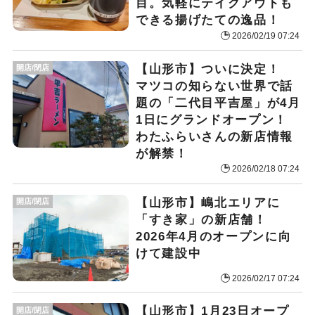
目。気軽にテイクアウトも
できる揚げたての逸品！
2026/02/19 07:24
【山形市】ついに決定！
開店/閉店
マツコの知らない世界で話
題の「二代目平吉屋」が4月
1日にグランドオープン！
わたふらいさんの新店情報
が解禁！
2026/02/18 07:24
【山形市】嶋北エリアに
開店/閉店
「すき家」の新店舗！
2026年4月のオープンに向
けて建設中
2026/02/17 07:24
【山形市】1月23日オープ
開店/閉店