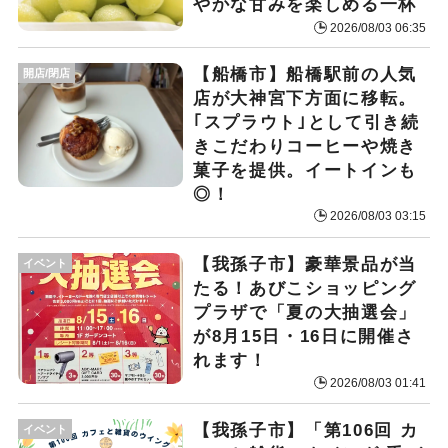
やかな甘みを楽しめる一杯
2026/08/03 06:35
【船橋市】船橋駅前の人気
開店/閉店
店が大神宮下方面に移転。
｢スプラウト｣として引き続
きこだわりコーヒーや焼き
菓子を提供。イートインも
◎！
2026/08/03 03:15
​【我孫子市】豪華景品が当
イベント
たる！あびこショッピング
プラザで「夏の大抽選会」
が8月15日・16日に開催さ
れます！
2026/08/03 01:41
​【我孫子市】「第106回 カ
イベント