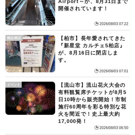
Airport～が、8月31日まで
開催されています！
2026/08/03 07:22
【柏市】長年愛されてきた
開店/閉店
『新星堂 カルチェ5柏店』
が、8月16日に閉店しま
す。
2026/08/03 07:01
【流山市】流山花火大会の
イベント
有料観覧席チケットが8月5
日10時から販売開始！市制
施行60周年を彩る特別な花
火を間近で！史上最大約
17,000発！
2026/08/03 06:50