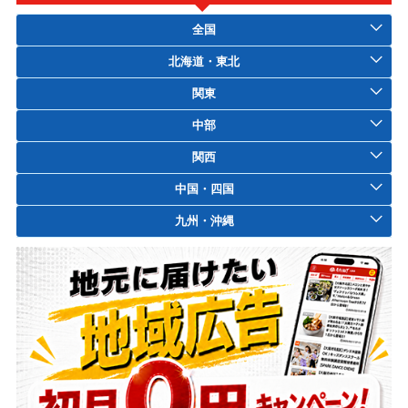
全国
北海道・東北
関東
中部
関西
中国・四国
九州・沖縄