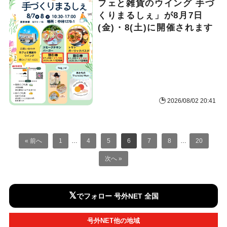
フェと雑貨のウイング 手づ
くりまるしぇ」が8月7日
(金)・8(土)に開催されます
2026/08/02 20:41
« 前へ
1
…
4
5
6
7
8
…
20
次へ »
𝕏
でフォロー 号外NET 全国
号外NET他の地域