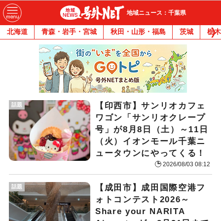
地域ニュース：千葉県
北海道
青森・岩手・宮城
秋田・山形・福島
茨城
栃木
【印西市】サンリオカフェ
話題
ワゴン「サンリオクレープ
号」が8月8日（土）～11日
（火）イオンモール千葉ニ
ュータウンにやってくる！
2026/08/03 08:12
【成田市】成田国際空港フ
話題
ォトコンテスト2026～
Share your NARITA