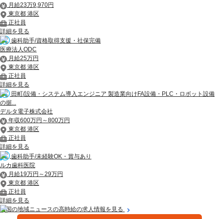
月給23万9,970円
東京都 港区
正社員
詳細を見る
歯科助手/資格取得支援・社保完備
医療法人ODC
月給25万円
東京都 港区
正社員
詳細を見る
田町/設備・システム導入エンジニア 製造業向けFA設備・PLC・ロボット設備
の据...
デルタ電子株式会社
年収600万円～800万円
東京都 港区
正社員
詳細を見る
歯科助手/未経験OK・賞与あり
ルカ歯科医院
月給19万円～29万円
東京都 港区
正社員
詳細を見る
全国の地域ニュースの高時給の求人情報を見る