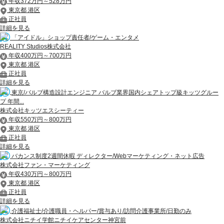
年収372万円～528万円
東京都 港区
正社員
詳細を見る
「アイドル」ショップ責任者/ゲーム・エンタメ
REALITY Studios株式会社
年収400万円～700万円
東京都 港区
正社員
詳細を見る
東京/バルブ構造設計エンジニア バルブ業界国内シェアトップ級キッツグルー
プ 年間...
株式会社キッツエスシーティー
年収550万円～800万円
東京都 港区
正社員
詳細を見る
バカンス制度2週間休暇 ディレクター/Webマーケティング・ネット広告
株式会社ファン・マーケティング
年収430万円～800万円
東京都 港区
正社員
詳細を見る
介護福祉士/介護職員・ヘルパー/賞与あり/訪問介護事業所/日勤のみ
株式会社ニチイ学館ニチイケアセンター神宮前