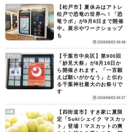
【松戸市】夏休みはアトレ
イベント
松戸で恐竜の世界へ！「恐
竜ラボ」が9月6日まで開催
中。展示やワークショップ
も
2026/08/03 06:48
【千葉市中央区】第900回
イベント
「妙見大祭」が8月16日か
ら開催されます。「一言願
えば願いがかなう」と伝わ
る千葉神社最大のお祭りで
す
2026/08/03 06:37
【四街道市】すき家に夏限
話題
定「Sukiシェイク マスカッ
ト」登場！マスカットの爽