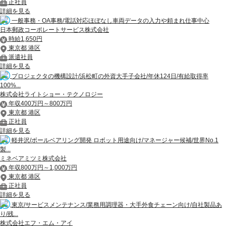
正社員
詳細を見る
一般事務・OA事務/電話対応ほぼなし車両データの入力や頼まれ仕事中心
日本郵政コーポレートサービス株式会社
時給1,650円
東京都 港区
派遣社員
詳細を見る
プロジェクタの機構設計/浜松町の外資大手子会社/年休124日/有給取得率
100%...
株式会社ライトショー・テクノロジー
年収400万円～800万円
東京都 港区
正社員
詳細を見る
軽井沢/ボールベアリング開発 ロボット用途向け/マネージャー候補/世界No.1
製...
ミネベアミツミ株式会社
年収800万円～1,000万円
東京都 港区
正社員
詳細を見る
東京/サービスメンテナンス/業務用調理器・大手外食チェーン向け/自社製品あ
り/残...
株式会社エフ・エム・アイ