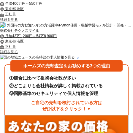
年収400万円～550万円
東京都 港区
正社員
詳細を見る
外国籍の方歓迎/50代の方活躍中/Python使用・機械学習モデル設計・開発・I...
株式会社テクノスマイル
月給43万1,200円～54万8,900円
東京都 港区
正社員
詳細を見る
全国の地域ニュースの高時給の求人情報を見る
ホームズの売却査定をお勧めする3つの理由
①
競合に比べて提携会社数が多い
②
どこよりも会社情報が詳しく掲載されている
③
国際基準のセキュリティで個人情報を管理
ご自宅の売却を検討されている方は
ぜひ以下をクリック！▼