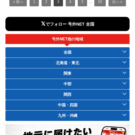
« 前へ
1
2
3
4
5
…
20
次へ »
𝕏
でフォロー 号外NET 全国
号外NET他の地域
全国
北海道・東北
関東
中部
関西
中国・四国
九州・沖縄