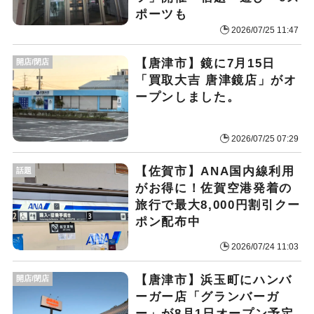
ポーツも
2026/07/25 11:47
【唐津市】鏡に7月15日
開店/閉店
「買取大吉 唐津鏡店」がオ
ープンしました。
2026/07/25 07:29
【佐賀市】ANA国内線利用
話題
がお得に！佐賀空港発着の
旅行で最大8,000円割引クー
ポン配布中
2026/07/24 11:03
【唐津市】浜玉町にハンバ
開店/閉店
ーガー店「グランバーガ
ー」が8月1日オープン予定