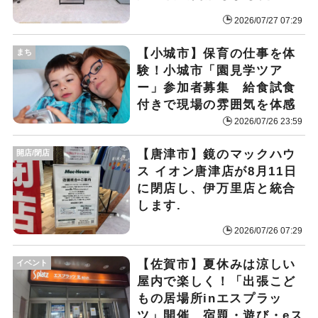
2026/07/27 07:29
【小城市】保育の仕事を体
まち
験！小城市「園見学ツア
ー」参加者募集 給食試食
付きで現場の雰囲気を体感
2026/07/26 23:59
【唐津市】鏡のマックハウ
開店/閉店
ス イオン唐津店が8月11日
に閉店し、伊万里店と統合
します.
2026/07/26 07:29
【佐賀市】夏休みは涼しい
イベント
屋内で楽しく！「出張こど
もの居場所inエスプラッ
ツ」開催 宿題・遊び・eス