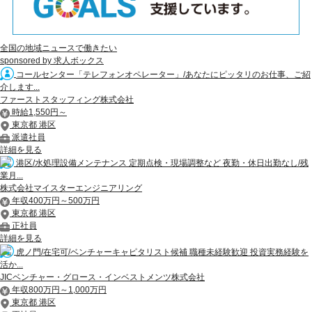
全国の地域ニュースで働きたい
sponsored by 求人ボックス
コールセンター「テレフォンオペレーター」/あなたにピッタリのお仕事、ご紹
介します...
ファーストスタッフィング株式会社
時給1,550円～
東京都 港区
派遣社員
詳細を見る
港区/水処理設備メンテナンス 定期点検・現場調整など 夜勤・休日出勤なし/残
業月...
株式会社マイスターエンジニアリング
年収400万円～500万円
東京都 港区
正社員
詳細を見る
虎ノ門/在宅可/ベンチャーキャピタリスト候補 職種未経験歓迎 投資実務経験を
活か...
JICベンチャー・グロース・インベストメンツ株式会社
年収800万円～1,000万円
東京都 港区