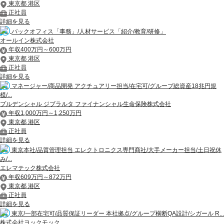
東京都 港区
正社員
詳細を見る
バックオフィス「事務」/人材サービス「紹介/教育/研修」
オールイン株式会社
年収400万円～600万円
東京都 港区
正社員
詳細を見る
マネージャー/商品開発 アクチュアリー担当/在宅可/グループ総資産18兆円規
模/...
プルデンシャル ジブラルタ ファイナンシャル生命保険株式会社
年収1,000万円～1,250万円
東京都 港区
正社員
詳細を見る
東京本社/品質管理担当 エレクトロニクス専門商社/大手メーカー担当/土日祝休
み/...
エレマテック株式会社
年収609万円～872万円
東京都 港区
正社員
詳細を見る
東京/一部在宅可/品質保証リーダー 本社拠点/グループ横断QA設計/シガール R...
株式会社ヨックモック