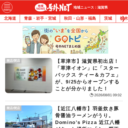
地域ニュース：滋賀県
北海道
青森・岩手・宮城
秋田・山形・福島
茨城
栃木
【草津市】滋賀県初出店！
開店/閉店
「草津イオン」に「スター
バックス ティー＆カフェ」
が、9/25からオープンする
ことが分かりました！
2026/08/01 09:02
【近江八幡市】羽釜炊き豚
開店/閉店
骨醤油ラーメンがうり。
Domino’s Pizza 近江八幡