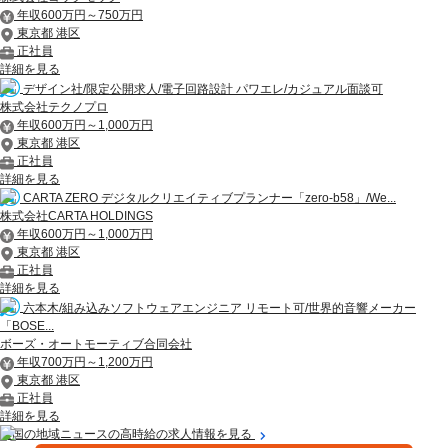
年収600万円～750万円
東京都 港区
正社員
詳細を見る
デザイン社/限定公開求人/電子回路設計 パワエレ/カジュアル面談可
株式会社テクノプロ
年収600万円～1,000万円
東京都 港区
正社員
詳細を見る
CARTA ZERO デジタルクリエイティブプランナー「zero-b58」/We...
株式会社CARTA HOLDINGS
年収600万円～1,000万円
東京都 港区
正社員
詳細を見る
六本木/組み込みソフトウェアエンジニア リモート可/世界的音響メーカー
「BOSE...
ボーズ・オートモーティブ合同会社
年収700万円～1,200万円
東京都 港区
正社員
詳細を見る
全国の地域ニュースの高時給の求人情報を見る