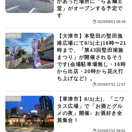
があった場所に「らぁ麺王
堂」がオープンする予定で
す
2026/08/01 06:39
【大津市】本堅田の堅田漁
イベント
港広場にて8/1(土)16時〜21
時まで、「第43回堅田湖族
まつり」が開催されるそう
です(会場駐車場無し・16時
から出店・20時から花火打
ち上げなど）。
2026/07/31 12:57
【草津市】8/1(土)、「ニワ
イベント
タス広場」で「お酒とグル
メの夜」開催♪ お酒好き全
員集合！
2026/07/31 09:02