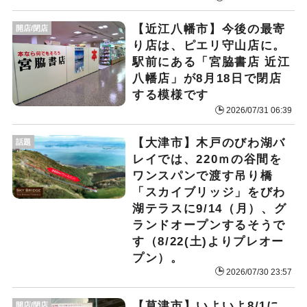
【近江八幡市】今後の最寄
開店/閉店
り店は、ピエリ守山店に。
駅前にある「宮脇書店 近江
八幡店」が8月18日で閉店
する模様です
2026/07/31 06:39
【大津市】木戸のびわ湖バ
話題
レイでは、220ｍの谷間を
ワンスパンで渡す吊り橋
「スカイブリッジ」をびわ
湖テラスに9/14（月）、グ
ランドオープンするそうで
す（8/22(土)よりプレオー
プン）。
2026/07/30 23:57
【草津市】いよいよ8/1に、
開店/閉店