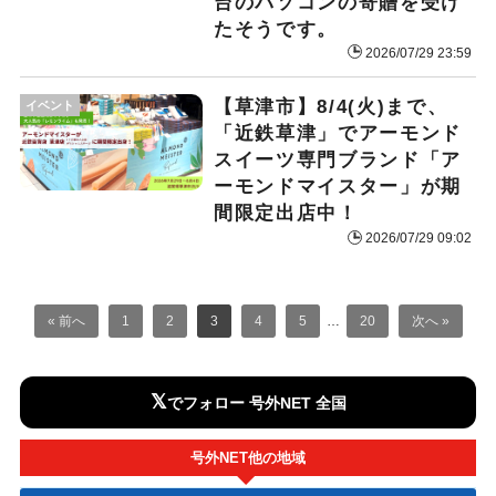
台のパソコンの寄贈を受け
たそうです。
2026/07/29 23:59
【草津市】8/4(火)まで、
イベント
「近鉄草津」でアーモンド
スイーツ専門ブランド「ア
ーモンドマイスター」が期
間限定出店中！
2026/07/29 09:02
« 前へ
1
2
3
4
5
…
20
次へ »
𝕏
でフォロー 号外NET 全国
号外NET他の地域