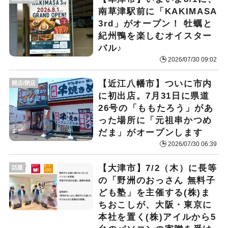
南草津駅前に「KAKIMASA
3rd」がオープン！ 牡蠣と
紀州鴨を楽しむオイスター
バル♪
2026/07/30 09:02
【近江八幡市】ついに市内
開店/閉店
に初出店。7月31日に県道
26号の「ももたろう」があ
った場所に「元祖串かつめ
だま」がオープンします
2026/07/30 06:39
【大津市】7/2（木）に長等
話題
の「野洲のおっさん 無料子
ども塾」を主催する(株)ま
ちおこしが、大阪・東京に
本社を置く(株)アイルから5