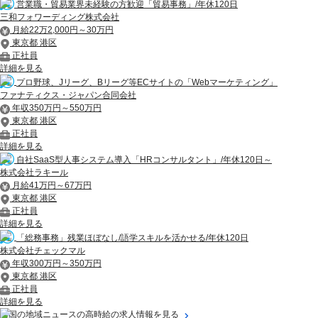
営業職・貿易業界未経験の方歓迎「貿易事務」/年休120日
三和フォワーディング株式会社
月給22万2,000円～30万円
東京都 港区
正社員
詳細を見る
プロ野球、Jリーグ、Bリーグ等ECサイトの「Webマーケティング」
ファナティクス・ジャパン合同会社
年収350万円～550万円
東京都 港区
正社員
詳細を見る
自社SaaS型人事システム導入「HRコンサルタント」/年休120日～
株式会社ラキール
月給41万円～67万円
東京都 港区
正社員
詳細を見る
「総務事務」残業ほぼなし/語学スキルを活かせる/年休120日
株式会社チェックマル
年収300万円～350万円
東京都 港区
正社員
詳細を見る
全国の地域ニュースの高時給の求人情報を見る