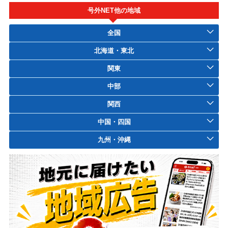
号外NET他の地域
全国
北海道・東北
関東
中部
関西
中国・四国
九州・沖縄