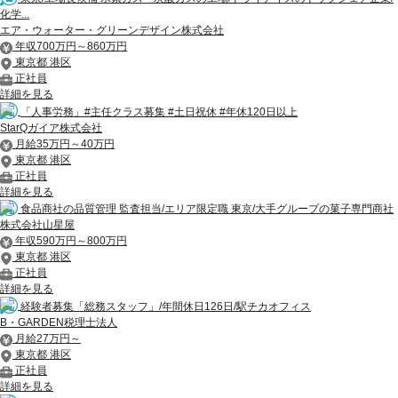
化学...
エア・ウォーター・グリーンデザイン株式会社
年収700万円～860万円
東京都 港区
正社員
詳細を見る
「人事労務」#主任クラス募集 #土日祝休 #年休120日以上
StarQガイア株式会社
月給35万円～40万円
東京都 港区
正社員
詳細を見る
食品商社の品質管理 監査担当/エリア限定職 東京/大手グループの菓子専門商社
株式会社山星屋
年収590万円～800万円
東京都 港区
正社員
詳細を見る
経験者募集「総務スタッフ」/年間休日126日/駅チカオフィス
B・GARDEN税理士法人
月給27万円～
東京都 港区
正社員
詳細を見る