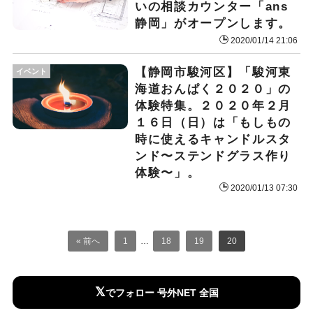
いの相談カウンター「ans
静岡」がオープンします。
2020/01/14 21:06
【静岡市駿河区】「駿河東
イベント
海道おんぱく２０２０」の
体験特集。２０２０年２月
１６日（日）は「もしもの
時に使えるキャンドルスタ
ンド〜ステンドグラス作り
体験〜」。
2020/01/13 07:30
« 前へ
1
…
18
19
20
𝕏
でフォロー 号外NET 全国