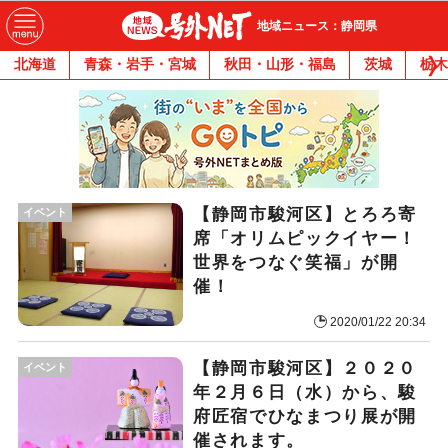
地域ニュース：静岡県
北海道
青森・岩手・宮城
秋田・山形・福島
茨城
栃木
【静岡市駿河区】とろろ寄
イベント
席「オリムピックイヤー！
世界をつなぐ笑福」が開
催！
2020/01/22 20:34
【静岡市駿河区】２０２０
イベント
年２月６日（水）から、駿
府匠宿でひなまつり展が開
催されます。