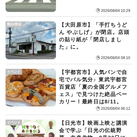
2026/08/04 10:29
【大田原市】「手打ちうど
開店/閉店
ん やぶしげ」が閉店。店頭
の貼り紙が「閉店しまし
た」に。
2026/08/04 08:10
【宇都宮市】人気パンで自
イベント
宅でバル気分♪ 東武宇都宮
百貨店「夏の全国グルメフ
ェス」で見つけた絶品ベー
カリー！最終日は8/11。
2026/08/04 06:12
【日光市】映画上映と講演
イベント
会で学ぶ「日光の伝統野