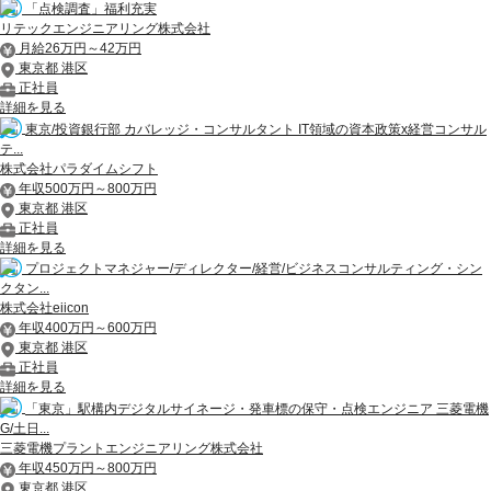
「点検調査」福利充実
リテックエンジニアリング株式会社
月給26万円～42万円
東京都 港区
正社員
詳細を見る
東京/投資銀行部 カバレッジ・コンサルタント IT領域の資本政策x経営コンサル
テ...
株式会社パラダイムシフト
年収500万円～800万円
東京都 港区
正社員
詳細を見る
プロジェクトマネジャー/ディレクター/経営/ビジネスコンサルティング・シン
クタン...
株式会社eiicon
年収400万円～600万円
東京都 港区
正社員
詳細を見る
「東京」駅構内デジタルサイネージ・発車標の保守・点検エンジニア 三菱電機
G/土日...
三菱電機プラントエンジニアリング株式会社
年収450万円～800万円
東京都 港区