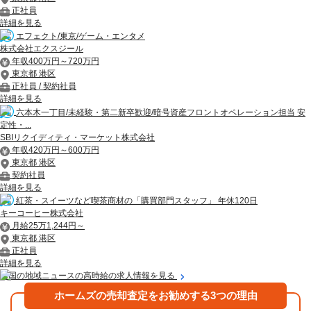
正社員
詳細を見る
エフェクト/東京/ゲーム・エンタメ
株式会社エクスジール
年収400万円～720万円
東京都 港区
正社員 / 契約社員
詳細を見る
六本木一丁目/未経験・第二新卒歓迎/暗号資産フロントオペレーション担当 安
定性・...
SBIリクイディティ・マーケット株式会社
年収420万円～600万円
東京都 港区
契約社員
詳細を見る
紅茶・スイーツなど喫茶商材の「購買部門スタッフ」 年休120日
キーコーヒー株式会社
月給25万1,244円～
東京都 港区
正社員
詳細を見る
全国の地域ニュースの高時給の求人情報を見る
ホームズの売却査定をお勧めする3つの理由