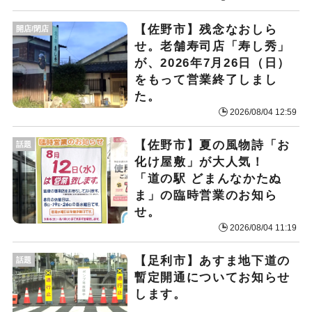
【佐野市】残念なおしら
開店/閉店
せ。老舗寿司店「寿し秀」
が、2026年7月26日（日）
をもって営業終了しまし
た。
2026/08/04 12:59
【佐野市】夏の風物詩「お
話題
化け屋敷」が大人気！
「道の駅 どまんなかたぬ
ま」の臨時営業のお知ら
せ。
2026/08/04 11:19
【足利市】あすま地下道の
話題
暫定開通についてお知らせ
します。