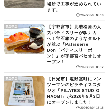
場所で工事が進められてい
ます。
2026/08/05 08:10
【宇都宮市】北若松原の人
開店/閉店
気パティスリーが駅ナカ
へ！宝石箱のようなタルト
が並ぶ『Patisserie
Bon（パティスリーボ
ン）』が宇都宮パセオにオ
ープン！
2026/08/05 06:12
【日光市】塩野室町にマン
開店/閉店
ツーマンのピラティススタ
ジオ「PILATES STUDIO
NAOBI」が2026年8月3日
にオープンしました！
2026/08/04 15:15