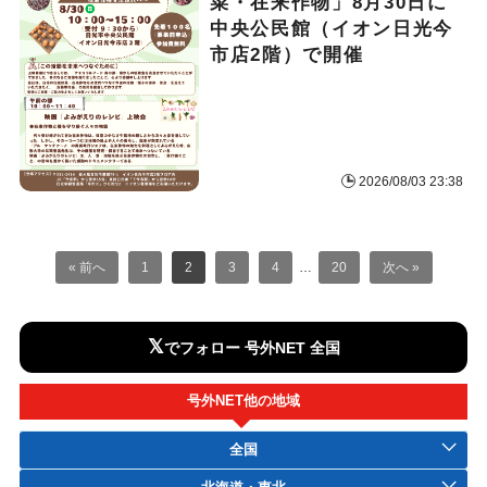
菜・在来作物」8月30日に
中央公民館（イオン日光今
市店2階）で開催
2026/08/03 23:38
« 前へ
1
2
3
4
…
20
次へ »
𝕏
でフォロー 号外NET 全国
号外NET他の地域
全国