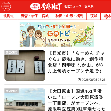
地域ニュース：栃木県
北海道
青森・岩手・宮城
秋田・山形・福島
茨城
栃木
【日光市】「らーめん チャ
開店/閉店
ぐら」跡地に動き。創作和
食店「四季味 なか山」が8
月上旬頃オープン予定です
2026/08/05 17:26
【大田原市】国道461号沿
開店/閉店
いに「ローソン大田原浅香
一丁目店」がオープンへ。
原眼科医院第3駐車場だった