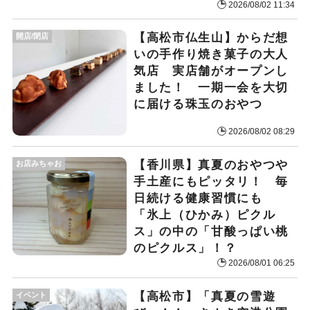
2026/08/02 11:34
【高松市仏生山】からだ想
開店/閉店
いの手作り焼き菓子の大人
気店 実店舗がオープンし
ました！ 一期一会を大切
に届ける珠玉のおやつ
2026/08/02 08:29
【香川県】真夏のおやつや
お店みちゃお
手土産にもピッタリ！ 毎
日続ける健康習慣にも
「氷上（ひかみ）ピクル
ス」の中の「甘酸っぱい桃
のピクルス」！？
2026/08/01 06:25
【高松市】「真夏の雪遊
イベント