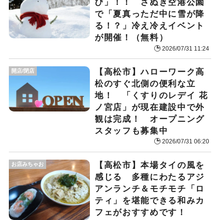
び」！！ さぬき空港公園
で「夏真っただ中に雪が降
る！？」冷え冷えイベント
が開催！（無料）
2026/07/31 11:24
【高松市】ハローワーク高
開店/閉店
松のすぐ北側の便利な立
地！ 「くすりのレデイ 花
ノ宮店」が現在建設中で外
観は完成！ オープニング
スタッフも募集中
2026/07/31 06:20
【高松市】本場タイの風を
お店みちゃお
感じる 多種にわたるアジ
アンランチ＆モチモチ「ロ
ティ」を堪能できる和みカ
フェがおすすめです！