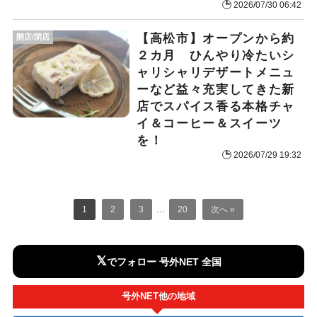
2026/07/30 06:42
【高松市】オープンから約
開店/閉店
２カ月 ひんやり冷たいシ
ャリシャリデザートメニュ
ーなど益々充実してきた新
店でスパイス香る本格チャ
イ＆コーヒー＆スイーツ
を！
2026/07/29 19:32
1
2
3
…
20
次へ »
𝕏
でフォロー 号外NET 全国
号外NET他の地域