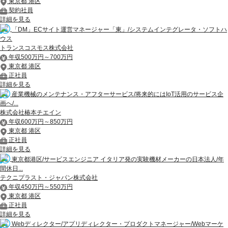
東京都 港区
契約社員
詳細を見る
「DM」ECサイト運営マネージャー「東」/システムインテグレータ・ソフトハ
ウス
トランスコスモス株式会社
年収500万円～700万円
東京都 港区
正社員
詳細を見る
産業機械のメンテナンス・アフターサービス/将来的にはIoT活用のサービス企
画へ/...
株式会社椿本チエイン
年収600万円～850万円
東京都 港区
正社員
詳細を見る
東京都港区/サービスエンジニア イタリア発の実験機材メーカーの日本法人/年
間休日...
テクニプラスト・ジャパン株式会社
年収450万円～550万円
東京都 港区
正社員
詳細を見る
Webディレクター/アプリディレクター・プロダクトマネージャー/Webマーケ