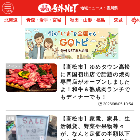
地域ニュース：香川県
北海道
青森・岩手・宮城
秋田・山形・福島
茨城
栃木
【高松市】ゆめタウン高松
イベント
に四国初出店で話題の焼肉
専門店がオープンしました
よ！和牛＆熟成肉ランチで
もディナーでも！
2026/08/05 10:54
【高松市】家電、家具、生
話題
活雑貨、野菜や果物等々
が、なんと定価の半額以下