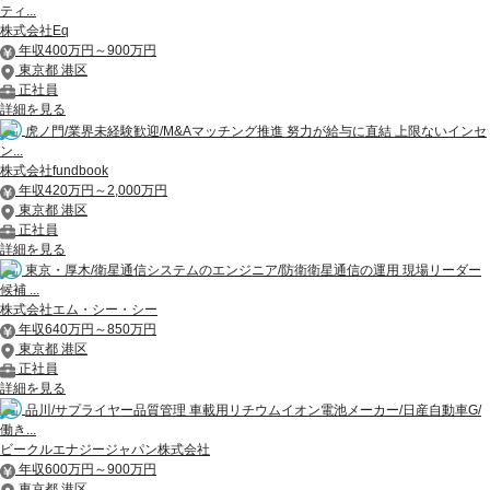
ティ...
株式会社Eq
年収400万円～900万円
東京都 港区
正社員
詳細を見る
虎ノ門/業界未経験歓迎/M&Aマッチング推進 努力が給与に直結 上限ないインセ
ン...
株式会社fundbook
年収420万円～2,000万円
東京都 港区
正社員
詳細を見る
東京・厚木/衛星通信システムのエンジニア/防衛衛星通信の運用 現場リーダー
候補 ...
株式会社エム・シー・シー
年収640万円～850万円
東京都 港区
正社員
詳細を見る
品川/サプライヤー品質管理 車載用リチウムイオン電池メーカー/日産自動車G/
働き...
ビークルエナジージャパン株式会社
年収600万円～900万円
東京都 港区