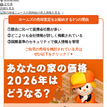
正社員
詳細を見る
全国の地域ニュースの高時給の求人情報を見る
ホームズの売却査定をお勧めする3つの理由
①
競合に比べて提携会社数が多い
②
どこよりも会社情報が詳しく掲載されている
③
国際基準のセキュリティで個人情報を管理
ご自宅の売却を検討されている方は
ぜひ以下をクリック！▼