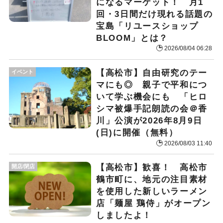
になるマーケット！ 月1
回・3日間だけ現れる話題の
宝島「リユースショップ
BLOOM」とは？
2026/08/04 06:28
【高松市】自由研究のテー
イベント
マにも◎ 親子で平和につ
いて学ぶ機会にも 「ヒロ
シマ被爆手記朗読の会＠香
川」公演が2026年8月9日
(日)に開催（無料）
2026/08/03 11:40
【高松市】歓喜！ 高松市
開店/閉店
鶴市町に、地元の注目素材
を使用した新しいラーメン
店「麺屋 鶏侍」がオープン
しましたよ！