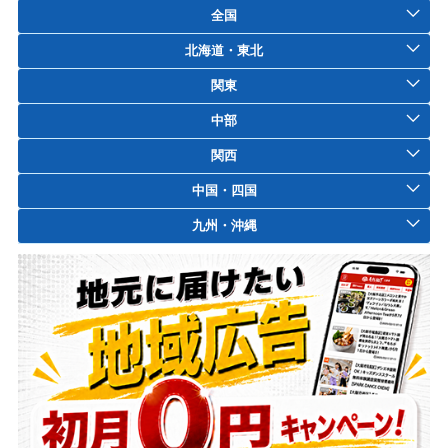
全国
北海道・東北
関東
中部
関西
中国・四国
九州・沖縄